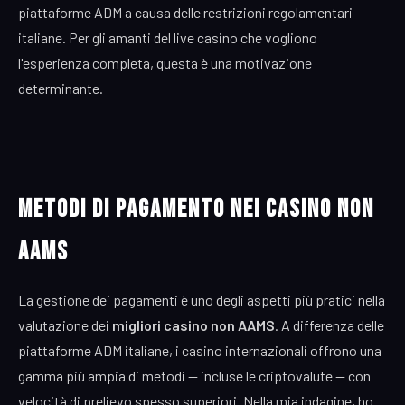
piattaforme ADM a causa delle restrizioni regolamentari
italiane. Per gli amanti del live casino che vogliono
l'esperienza completa, questa è una motivazione
determinante.
METODI DI PAGAMENTO NEI CASINO NON
AAMS
La gestione dei pagamenti è uno degli aspetti più pratici nella
valutazione dei
migliori casino non AAMS
. A differenza delle
piattaforme ADM italiane, i casino internazionali offrono una
gamma più ampia di metodi — incluse le criptovalute — con
velocità di prelievo spesso superiori. Nella mia indagine, ho