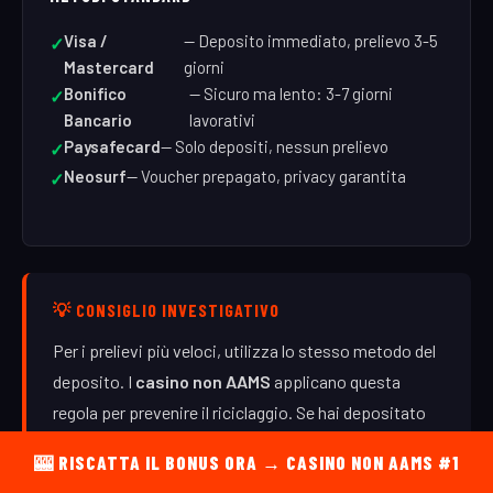
Visa /
— Deposito immediato, prelievo 3-5
Mastercard
giorni
Bonifico
— Sicuro ma lento: 3-7 giorni
Bancario
lavorativi
Paysafecard
— Solo depositi, nessun prelievo
Neosurf
— Voucher prepagato, privacy garantita
💡 CONSIGLIO INVESTIGATIVO
Per i prelievi più veloci, utilizza lo stesso metodo del
deposito. I
casino non AAMS
applicano questa
regola per prevenire il riciclaggio. Se hai depositato
con Skrill, il prelievo più rapido sarà sempre su Skrill —
🎰 RISCATTA IL BONUS ORA → CASINO NON AAMS #1
non provare a cambiare metodo dopo il deposito.