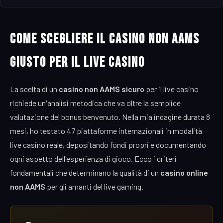
COME SCEGLIERE IL CASINO NON AAMS
GIUSTO PER IL LIVE CASINO
La scelta di un
casino non AAMS sicuro
per il live casino
richiede un'analisi metodica che va oltre la semplice
valutazione del bonus benvenuto. Nella mia indagine durata 8
mesi, ho testato 47 piattaforme internazionali in modalità
live casino reale, depositando fondi propri e documentando
ogni aspetto dell'esperienza di gioco. Ecco i criteri
fondamentali che determinano la qualità di un
casino online
non AAMS
per gli amanti del live gaming.