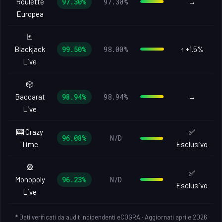
Roulette
97.30%
97.30%
→
Europea
🃏
Blackjack
99.50%
98.00%
↑ +1.5%
Live
🎲
Baccarat
98.94%
98.94%
→
Live
🎰 Crazy
✅
96.08%
N/D
Time
Esclusivo
🎡
✅
Monopoly
96.23%
N/D
Esclusivo
Live
* Dati verificati da audit indipendenti eCOGRA · Aggiornati aprile 2026