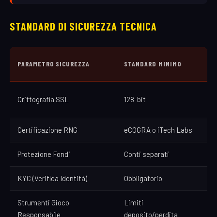
STANDARD DI SICUREZZA TECNICA
I 
PARAMETRO SICUREZZA
STANDARD MINIMO
5
✅ 
Crittografia SSL
128-bit
tu
Certificazione RNG
eCOGRA o iTech Labs
✅ 
Protezione Fondi
Conti separati
✅ 
KYC (Verifica Identità)
Obbligatorio
✅ 
Strumenti Gioco
Limiti
✅ 
Responsabile
deposito/perdita