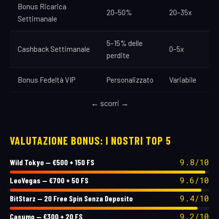
Bonus Ricarica
20–50%
20–35x
Settimanale
5–15% delle
Cashback Settimanale
0–5x
perdite
Bonus Fedeltà VIP
Personalizzato
Variabile
← scorri →
VALUTAZIONE BONUS: I NOSTRI TOP 5
9.8/10
Wild Tokyo — €500 + 150 FS
9.6/10
LeoVegas — €700 + 50 FS
9.4/10
BitStarz — 20 Free Spin Senza Deposito
9.2/10
Casumo — €300 + 20 FS