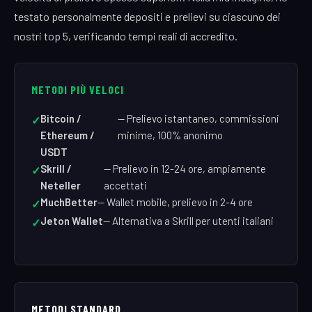
testato personalmente depositi e prelievi su ciascuno dei
nostri top 5, verificando tempi reali di accredito.
METODI PIÙ VELOCI
Bitcoin /
— Prelievo istantaneo, commissioni
Ethereum /
minime, 100% anonimo
USDT
Skrill /
— Prelievo in 12-24 ore, ampiamente
Neteller
accettati
MuchBetter
— Wallet mobile, prelievo in 2-4 ore
Jeton Wallet
— Alternativa a Skrill per utenti italiani
METODI STANDARD