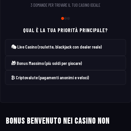
3 DOMANDE PER TROVARE IL TUO CASINO IDEALE
QUAL È LA TUA PRIORITÀ PRINCIPALE?
🎭 Live Casino (roulette, blackjack con dealer reale)
🎁 Bonus Massimo (più soldi per giocare)
₿ Criptovalute (pagamenti anonimi e veloci)
BONUS BENVENUTO NEI CASINO NON