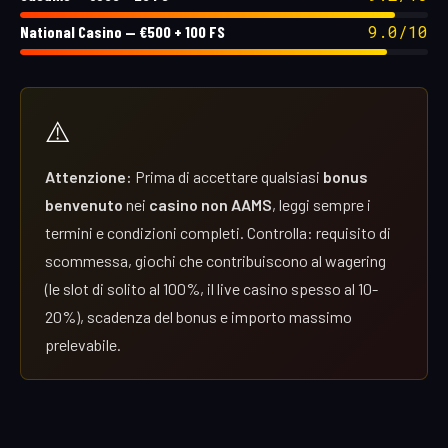
9.0/10
National Casino — €500 + 100 FS
⚠️
Attenzione:
Prima di accettare qualsiasi
bonus
benvenuto
nei
casino non AAMS
, leggi sempre i
termini e condizioni completi. Controlla: requisito di
scommessa, giochi che contribuiscono al wagering
(le slot di solito al 100%, il live casino spesso al 10-
20%), scadenza del bonus e importo massimo
prelevabile.