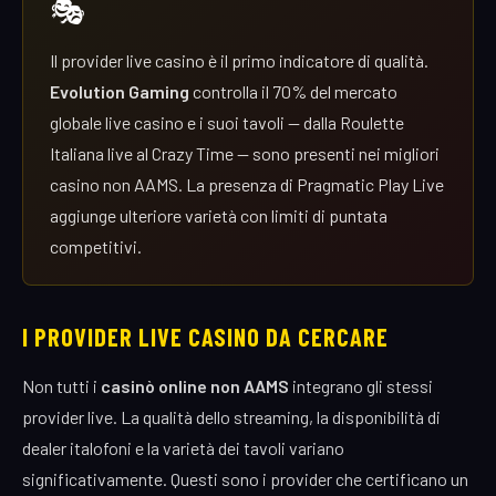
🎭
Il provider live casino è il primo indicatore di qualità.
Evolution Gaming
controlla il 70% del mercato
globale live casino e i suoi tavoli — dalla Roulette
Italiana live al Crazy Time — sono presenti nei migliori
casino non AAMS. La presenza di Pragmatic Play Live
aggiunge ulteriore varietà con limiti di puntata
competitivi.
I PROVIDER LIVE CASINO DA CERCARE
Non tutti i
casinò online non AAMS
integrano gli stessi
provider live. La qualità dello streaming, la disponibilità di
dealer italofoni e la varietà dei tavoli variano
significativamente. Questi sono i provider che certificano un