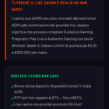
🔍 PERCHÉ IL LIVE CASINO È MEGLIO SUI NON
AAMS?
I casino non AAMS non sono vincolati alle restrizioni
ADM sulle commissioni dei provider live. Questo
significa che possono integrare Evolution Gaming,
Pragmatic Play Live e Authentic Gaming con tavoli
illimitati, dealer in italiano e limiti di puntata da €0,10
a €500.000 per mano.
VANTAGGI CASINO NON AAMS
Bonus senza deposito disponibili (vietati in Italia
ADM)
RTP slot non cappato al 97% — fino a 99.5%
Live casino con provider premium illimitati