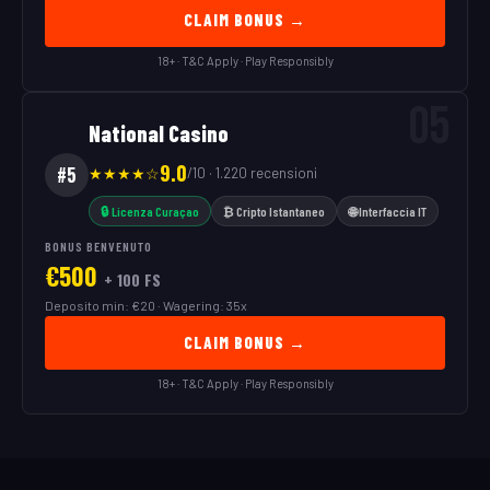
CLAIM BONUS →
18+ · T&C Apply · Play Responsibly
05
National Casino
9.0
#5
★★★★☆
/10 · 1.220 recensioni
🔒 Licenza Curaçao
₿ Cripto Istantaneo
🌐 Interfaccia IT
BONUS BENVENUTO
€500
+ 100 FS
Deposito min: €20 · Wagering: 35x
CLAIM BONUS →
18+ · T&C Apply · Play Responsibly