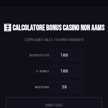
🧮 CALCOLATORE BONUS CASINO NON AAMS
SCOPRI QUANTO VALE IL TUO BONUS BENVENUTO
DEPOSITO (€)
% BONUS
WAGERING
BONUS TOTALE