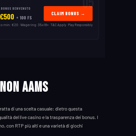
05
BONUS BENVENUTO
CLAIM BONUS →
€500
+ 100 FS
o min: €20 · Wagering: 35x
18+ · T&C Apply · Play Responsibly
O NON AAMS
ratta di una scelta casuale: dietro questa
alità del live casino e la trasparenza dei bonus. I
o, con RTP più alti e una varietà di giochi