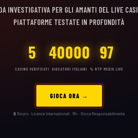
DA INVESTIGATIVA PER GLI AMANTI DEL LIVE CAS
PIATTAFORME TESTATE IN PROFONDITÀ
5
40000
97
CASINO VERIFICATI
GIOCATORI ITALIANI
% RTP MEDIO LIVE
GIOCA ORA →
🔒 Sicuro · Licenze Internazionali · 18+ · Gioca Responsabilmente