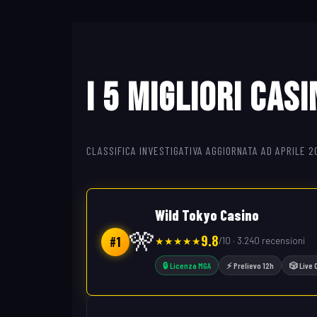
I 5 MIGLIORI CA
CLASSIFICA INVESTIGATIVA AGGIORNATA AD APRILE 
Wild Tokyo Casino
🎌
9.8
#1
★★★★★
/10 · 3.240 recensioni
🔒 Licenza MGA
⚡ Prelievo 12h
🎲 Live 