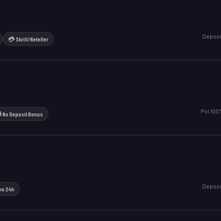
Deposi
💳 Skrill/Neteller
Poi 100
 No Deposit Bonus
Deposi
vo 24h