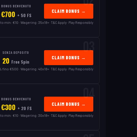
02
BONUS BENVENUTO
CLAIM BONUS →
€700
+ 50 FS
to min: €10 · Wagering: 35x
18+ · T&C Apply · Play Responsibly
03
SENZA DEPOSITO
CLAIM BONUS →
20
Free Spin
% fino €500 · Wagering: 40x
18+ · T&C Apply · Play Responsibly
04
BONUS BENVENUTO
CLAIM BONUS →
€300
+ 20 FS
to min: €10 · Wagering: 30x
18+ · T&C Apply · Play Responsibly