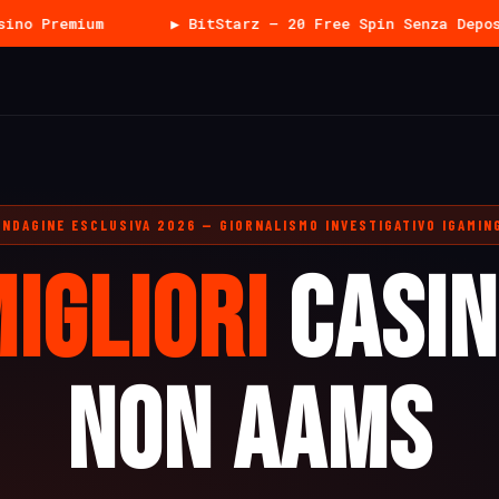
 Premium
BitStarz — 20 Free Spin Senza Deposito
INDAGINE ESCLUSIVA 2026 — GIORNALISMO INVESTIGATIVO IGAMIN
IGLIORI
CASIN
NON AAMS